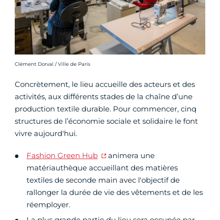
Crédit photo :
Clément Dorval / Ville de Paris
Concrètement, le lieu accueille des acteurs et des
activités, aux différents stades de la chaîne d’une
production textile durable. Pour commencer, cinq
structures de l’économie sociale et solidaire le font
vivre aujourd'hui.
Fashion Green Hub
animera une
matériauthèque accueillant des matières
textiles de seconde main avec l'objectif de
rallonger la durée de vie des vêtements et de les
réemployer.
La plus grande partie du lieu sera occupée par