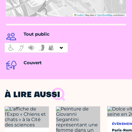
Leaflet
|
Map data ©
OpenStreetMap
contributors
Tout public
Couvert
À LIRE AUSSI
ÉVÈNEMEN
Paris-Roma