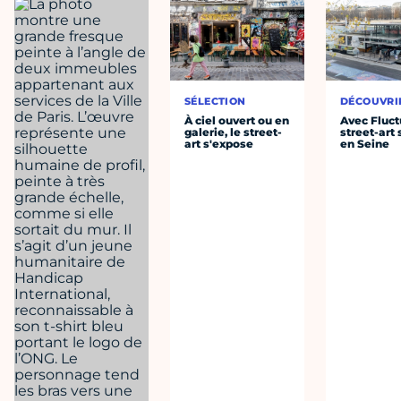
SÉLECTION
DÉCOUVRI
À ciel ouvert ou en
Avec Fluctu
galerie, le street-
street-art
art s'expose
en Seine