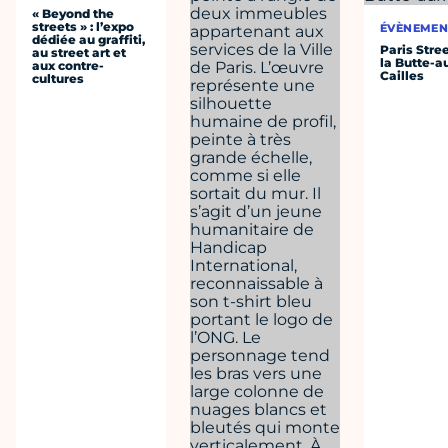
« Beyond the
streets » : l’expo
ÉVÈNEMEN
dédiée au graffiti,
Paris Stree
au street art et
la Butte-a
aux contre-
Cailles
cultures