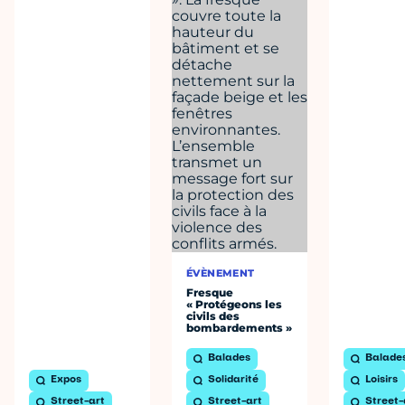
ÉVÈNEMENT
Fresque
« Protégeons les
civils des
bombardements »
Balades
Balade
Expos
Solidarité
Loisirs
Street-art
Street-art
Street-