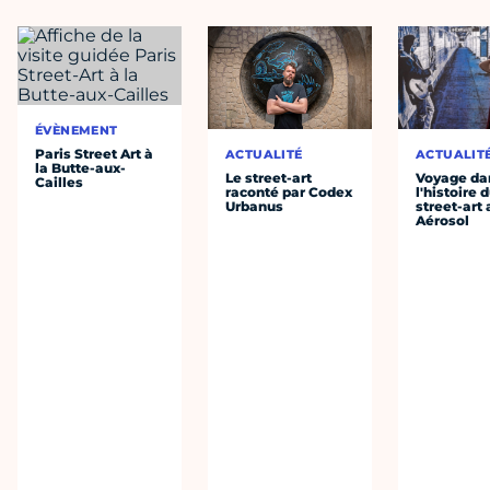
ÉVÈNEMENT
Paris Street Art à
ACTUALITÉ
ACTUALIT
la Butte-aux-
Le street-art
Voyage da
Cailles
raconté par Codex
l'histoire 
Urbanus
street-art 
Aérosol