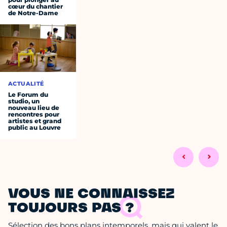
cœur du chantier
de Notre-Dame
ACTUALITÉ
Le Forum du
studio, un
nouveau lieu de
rencontres pour
artistes et grand
public au Louvre
VOUS NE CONNAISSEZ
TOUJOURS PAS ?
Sélection des bons plans intemporels, mais qui valent le