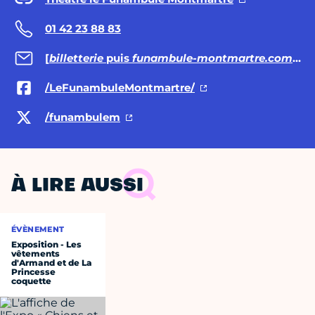
01 42 23 88 83
[
billetterie
puis
funambule-montmartre.com
apr
/LeFunambuleMontmartre/
/funambulem
À LIRE AUSSI
ÉVÈNEMENT
Exposition - Les
vêtements
d'Armand et de La
Princesse
coquette