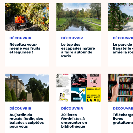
DÉCOUVRIR
DÉCOUVRIR
DÉCOUVRI
Récoltez vous-
Le top des
Le parc de
même vos fruits
escapades nature
Bagatelle 
et légumes !
à faire autour de
amie la ro
Paris
DÉCOUVRIR
DÉCOUVRIR
DÉCOUVRI
Au jardin du
20 livres
Télécharg
musée Rodin, des
féministes à
livres
balades sculptées
emprunter en
gratuitem
pour vous
bibliothèque