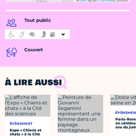
Leaflet
|
Map data ©
OpenStreetMap
contributors
Tout public
Couvert
À LIRE AUSSI
ÉVÈNEMEN
Paris-Roma
on célébrai
ÉVÈNEMENT
ans du ju
Expo « Chiens et
chats » à la Cité