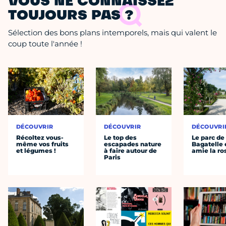
VOUS NE CONNAISSEZ
TOUJOURS PAS ?
Sélection des bons plans intemporels, mais qui valent le
coup toute l'année !
DÉCOUVRIR
DÉCOUVRIR
DÉCOUVRI
Récoltez vous-
Le top des
Le parc de
même vos fruits
escapades nature
Bagatelle 
et légumes !
à faire autour de
amie la ro
Paris