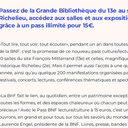
Passez de la Grande Bibliothèque du 13e au 
Richelieu, accédez aux salles et aux exposit
grâce à un pass illimité pour 15€.
«Tout lire, tout voir, tout écouter», pendant un an dans toutes
de la BNF, c'est la promesse de ce nouveau pass culture/lectur
10 salles du site François-Mitterrand (13e) et celles, magnifi
historique Richelieu (2e). Mais il permet aussi l’accès à une 
année, ainsi qu’au quelque 200 manifestations organisées par
festivals, concerts, lectures, conférences thématiques et spec
«La BnF fait le lien, au quotidien, entre un patrimoine excepti
toutes les formes, et des espaces chaleureux où chacun peut ve
précieux ! Avec le Pass BNF lecture/culture à 15 euros, c’est 
ouvrons, en grand et pour tous, sur tous les savoirs du monde!
Laurence Engel, présidente de la BNF. Livres, presse, bandes d