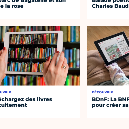
parc de Bagatelle et son
Balade poétiq
e la rose
Charles Baud
UVRIR
DÉCOUVRIR
échargez des livres
BDnF: La BNF
tuitement
pour créer s