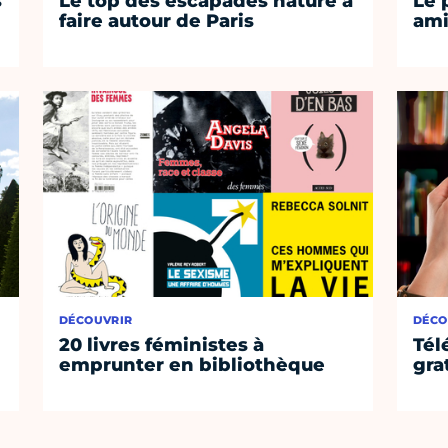
s
Le top des escapades nature à
Le 
faire autour de Paris
ami
DÉCOUVRIR
DÉCO
s
20 livres féministes à
Tél
emprunter en bibliothèque
gra