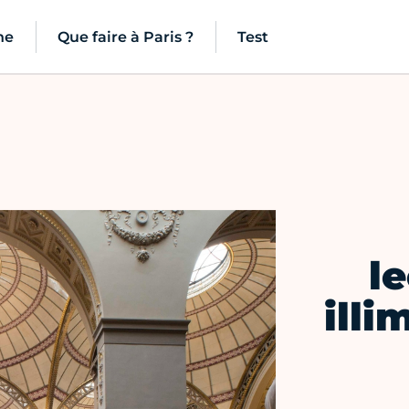
ne
Que faire à Paris ?
Test
l
illi