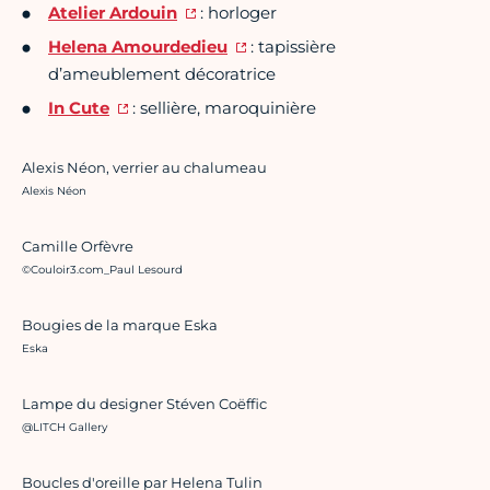
Atelier Ardouin
: horloger
Helena Amourdedieu
: tapissière
d’ameublement décoratrice
In Cute
: sellière, maroquinière
Alexis Néon, verrier au chalumeau
Crédit photo :
Alexis Néon
Camille Orfèvre
Crédit photo :
©Couloir3.com_Paul Lesourd
Bougies de la marque Eska
Crédit photo :
Eska
Lampe du designer Stéven Coëffic
Crédit photo :
@LITCH Gallery
Boucles d'oreille par Helena Tulin