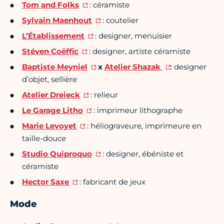
Tom and Folks
: céramiste
Sylvain Maenhout
: coutelier
L’Établissement
: designer, menuisier
Stéven Coëffic
: designer, artiste céramiste
Baptiste Meyniel
x
Atelier Shazak
: designer
d’objet, sellière
Atelier Dreieck
: relieur
Le Garage Litho
: imprimeur lithographe
Marie Levoyet
: héliograveure, imprimeure en
taille-douce
Studio Quiproquo
: designer, ébéniste et
céramiste
Hector Saxe
: fabricant de jeux
Mode