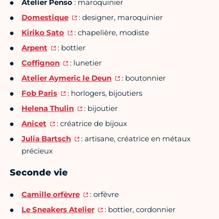
Atelier Penso
: maroquinier
Domestique
: designer, maroquinier
Kiriko Sato
: chapelière, modiste
Arpent
: bottier
Coffignon
: lunetier
Atelier Aymeric le Deun
: boutonnier
Fob Paris
: horlogers, bijoutiers
Helena Thulin
: bijoutier
Anicet
: créatrice de bijoux
Julia Bartsch
: artisane, créatrice en métaux
précieux
Seconde vie
Camille orfèvre
: orfèvre
Le Sneakers Atelier
: bottier, cordonnier