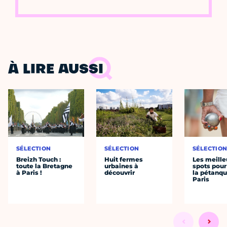
À LIRE AUSSI
SÉLECTION
SÉLECTION
SÉLECTIO
Breizh Touch :
Huit fermes
Les meille
toute la Bretagne
urbaines à
spots pour
à Paris !
découvrir
la pétanqu
Paris